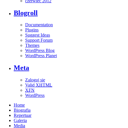
czerwiec 2012
Blogroll
Documentation
Plugins
Suggest Ideas
Support Forum
Themes
WordPress Blog
WordPress Planet
Meta
Zaloguj się
Valid
XHTML
XFN
WordPress
Home
Biografia
Repertuar
Galeria
Media