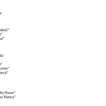
a
miłość”
i”
at”
tki
a“
zymie“
necji“
Jej Huzar”
ina Marica”