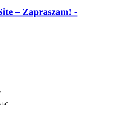
”
wka”