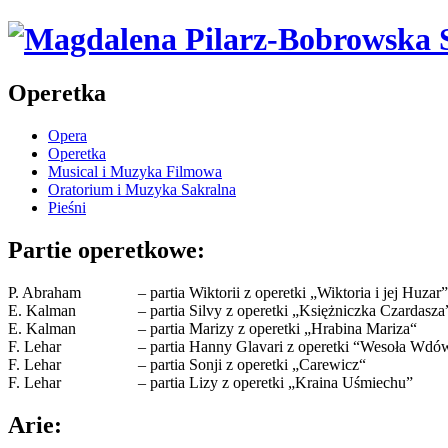
Operetka
Opera
Operetka
Musical i Muzyka Filmowa
Oratorium i Muzyka Sakralna
Pieśni
Partie operetkowe:
P. Abraham
– partia Wiktorii z operetki „Wiktoria i jej Huzar”
E. Kalman
– partia Silvy z operetki „Księżniczka Czardasza
E. Kalman
– partia Marizy z operetki „Hrabina Mariza“
F. Lehar
– partia Hanny Glavari z operetki “Wesoła Wdó
F. Lehar
– partia Sonji z operetki „Carewicz“
F. Lehar
– partia Lizy z operetki „Kraina Uśmiechu”
Arie: