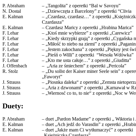
P. Abraham
– „Tangolita” z operetki “Bal w Savoyu”
N. Dostal
– „Dziewczęta z Barcelony” z operetki “Clivia
E. Kalman
– „Czardasz, czardasz…” z operetki „Księżniczk
Czardasza”
E. Kalman
– Czardasz Maricy z operetki „Hrabina Marica”
F. Lehar
– „Ktoś mnie wybierze” z operetki „Carewicz”
F. Lehar
– „Kiedy skrzypki grają” z operetki „Cygańska 
F. Lehar
– „Miłość to niebo na ziemi” z operetki „Paganin
F. Lehar
– „Jestem zakochana” z operetki „Piękny jest świ
F. Lehar
– „Pieśń o Willi” z operetki “Wesoła Wdówka”
F. Lehar
– „Kto me usta całuje…” z operetki „Giuditta”
J. Offenbach
– „Aria ze śmiechem” z operetki „Pericola”
R. Stolz
– „Du sollst der Kaiser miner Seele sein” z opere
„Faworyt”
J. Strauss
– „Piosnka daleka“ z operetki „Zemsta nietoperz
J. Strauss
– „Aria z dzwonami“ z operetki „Karnawał w R
J. Strauss
– „Wiernosć co to, to nie“ z operetki „Noc w We
Duety:
P. Abraham
– duet „Pardon Madame” z operetki „ Wiktoria i 
E. Kalman
– duet „Ach jedź do Varasdin” z operetki „Hrab
E. Kalman
– duet „Jakże mam Ci wytłumaczyć” z operetki
„Księżniczka Czardasza”