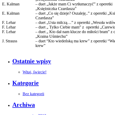
E. Kalman
– duet „Jakże mam Ci wytłumaczyć” z operetki
„Księżniczka Czardasza”
E. Kalman
– duet „Co się dzieje? Oszaleję..” z operetki „Ks
Czardasza”
F. Lehar
– duet „Usta milczą…” z operetki „Wesoła wdó
F. Lehar
– duet „ Tylko Ciebie mam” z operetki „Carewi
F. Lehar
– duet „ Kto dał nam klucze do miłości bram” z o
„Kraina Uśmiechu”
J. Strauss
– duet “Kto wiedeńską ma krew” z operetki “Wi
krew”
Ostatnie wpisy
Witaj, świecie!
Kategorie
Bez kategorii
Archiwa