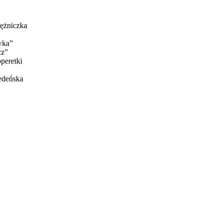
iężniczka
wka”
cz”
peretki
edeńska